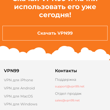
использовать его уже
сегодня!
Скачать VPN99
VPN99
Контакты
Поддержка
VPN для iPhone
support@vpn99.net
VPN для Android
Отдел продаж
VPN для MacOS
sales@vpn99.net
VPN для Windows